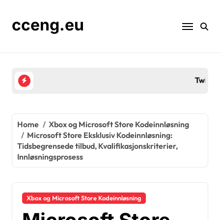
Skip
to
cceng.eu
content
Twitch Drops Samfunnsengasjement: Strøminterak
Home
Xbox og Microsoft Store Kodeinnløsning
Microsoft Store Eksklusiv Kodeinnløsning:
Tidsbegrensede tilbud, Kvalifikasjonskriterier,
Innløsningsprosess
Xbox og Microsoft Store Kodeinnløsning