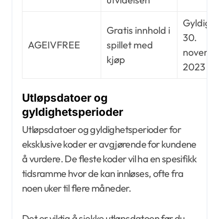
Gyldig ti
Gratis innhold i
30.
AGEIVFREE
spillet med
novemb
kjøp
2023
Utløpsdatoer og
gyldighetsperioder
Utløpsdatoer og gyldighetsperioder for
eksklusive koder er avgjørende for kundene
å vurdere. De fleste koder vil ha en spesifikk
tidsramme hvor de kan innløses, ofte fra
noen uker til flere måneder.
Det er viktig å sjekke utløpsdatoen før du