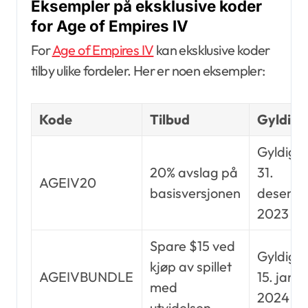
Eksempler på eksklusive koder
for Age of Empires IV
For
Age of Empires IV
kan eksklusive koder
tilby ulike fordeler. Her er noen eksempler:
Kode
Tilbud
Gyldigh
Gyldig ti
20% avslag på
31.
AGEIV20
basisversjonen
desemb
2023
Spare $15 ved
Gyldig ti
kjøp av spillet
AGEIVBUNDLE
15. janu
med
2024
utvidelsen