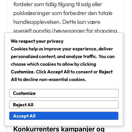
fordeler som tidlig tilgang til salg eller
pakkeløsninger som forbedrer den totale
handleopplevelsen. Dette kan være
spesielt gunstig i høysesonger for shopping
når konkurransen om tilbud er høy.
We respect your privacy
Cookies help us improve your experience, deliver
personalized content, and analyze traffic. You can
Det er imidlertid viktig å vurdere
choose which cookies to allow by clicking
kvalifikasjonskriteriene for disse kodene, da
Customize
. Click
Accept All
to consent or
Reject
de kanskje bare gjelder for bestemte
All
to decline non-essential cookies.
produkter eller krever medlemskap i et
lojalitetsprogram. Sjekk alltid vilkårene for å
Customize
sikre at du kvalifiserer før du prøver å
Reject All
innløse en kode.
Accept All
Konkurrenters kampanjer og